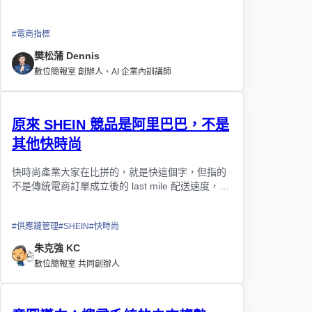
#
電商指標
樊松蒲 Dennis
數位簡報室 創辦人、AI 企業內訓講師
原來 SHEIN 競品是阿里巴巴，不是
其他快時尚
快時尚產業大家在比拼的，就是快這個字，但指的
不是傳統電商訂單成立後的 last mile 配送速度，而
是指從設計開始向工廠下單到上架的 first mile 供貨
速度
#
供應鏈管理
#
SHEIN
#
快時尚
朱克強 KC
數位簡報室 共同創辦人