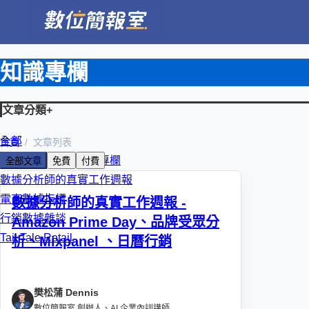
知識專欄
文章分類
+
全部
首頁
文章列表
朱克強 KC 數位轉型專欄
全部文章
免費
付費
數據分析師的真實工作週報
電商數據指標
數據分析師的真實工作週報 -
行銷數據雜談
Amazon Prime Day、品牌受眾分
Tail Tale Retail
析、Mixpanel 、日曆行銷
樊松蒲 Dennis
數位簡報室 創辦人、AI 企業內訓講師