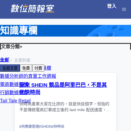
登入
知識專欄
文章分類
+
全部
首頁
文章列表
朱克強 KC 數位轉型專欄
全部文章
免費
付費
數據分析師的真實工作週報
電商數據指標
原來 SHEIN 競品是阿里巴巴，不是其
他快時尚
行銷數據雜談
Tail Tale Retail
快時尚產業大家在比拼的，就是快這個字，但指的
不是傳統電商訂單成立後的 last mile 配送速度，而
是指從設計開始向工廠下單到上架的 first mile 供貨
速度
#
供應鏈管理
#
SHEIN
#
快時尚