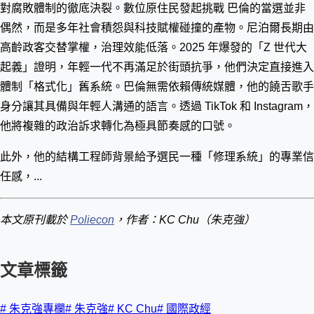
對腐敗體制的徹底決裂。數位原住民發起挑戰 巴倫的當選並非
偶然，而是多年社會積怨與科技賦權碰撞的產物。尼泊爾長期由
高齡政客交替掌權，治理效能低落。2025 年爆發的「Z 世代大
起義」證明，年輕一代不再滿足於街頭抗爭，他們決定直接進入
體制「格式化」舊系統。巴倫無需依賴傳統媒體，他的饒舌歌手
身分讓其具備與年輕人溝通的語言。透過 TikTok 和 Instagram，
他將複雜的政治訴求轉化為極具節奏感的口號。
此外，他的結構工程師背景給予選民一種「修理系統」的專業信
任感，...
本文原刊載於
Poliecon
，作者：KC Chu（朱克強）
文章標籤
#
朱克強專欄
#
朱克強
#
KC Chu
#
國際政經