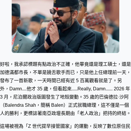
好啦，我承認標題有點政治不正確，他畢竟還是理工碩士，還是
加德滿都市長，不單是饒舌歌手而已，只是他上任總理前一天，
發布了一首新歌，一天時間已經有近 5 百萬觀看就是了。另
外，Damn....他才 35 歲，但看起來.....Really, Damn...... 2026 年
3 月，尼泊爾政治版圖發生了地殼變動。35 歲的巴倫德拉·沙阿
（Balendra Shah，簡稱 Balen）正式就職總理，這不僅是一個
人的勝利，更標誌著南亞政壇長期由「老人政治」把持的終結。
這場被視為「Z 世代提早接管國家」的運動，反映了數位原住民