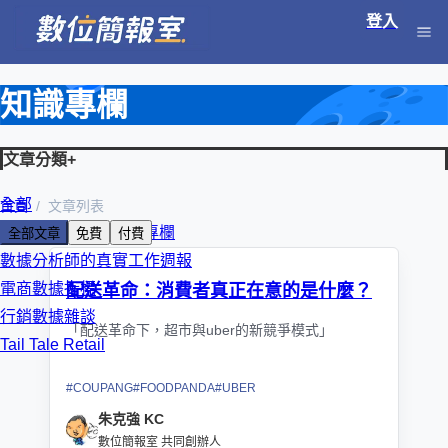
登入
知識專欄
文章分類
+
全部
首頁
文章列表
朱克強 KC 數位轉型專欄
全部文章
免費
付費
數據分析師的真實工作週報
電商數據指標
配送革命：消費者真正在意的是什麼？
行銷數據雜談
「配送革命下，超市與uber的新競爭模式」
Tail Tale Retail
#
COUPANG
#
FOODPANDA
#
UBER
朱克強 KC
數位簡報室 共同創辦人