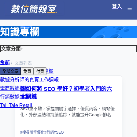
登入
知識專欄
文章分類
+
全部
首頁
文章列表
朱克強 KC 數位轉型專欄
全部文章
免費
付費
數據分析師的真實工作週報
電商數據指標
該如何將 SEO 學好？初學者入門的六
大關鍵
行銷數據雜談
Tail Tale Retail
SEO並不難，掌握關鍵字選擇、優質內容、網站優
化、外部連結和持續追踪，就能提升Google排名
#
搜尋引擎優化
#
行銷
#
SEO