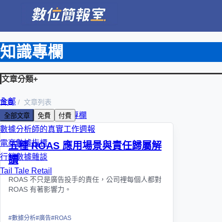
知識專欄
文章分類
+
全部
首頁
文章列表
朱克強 KC 數位轉型專欄
全部文章
免費
付費
數據分析師的真實工作週報
電商數據指標
五種 ROAS 應用場景與責任歸屬解
行銷數據雜談
讀
Tail Tale Retail
ROAS 不只是廣告投手的責任，公司裡每個人都對
ROAS 有著影響力。
#
數據分析
#
廣告
#
ROAS