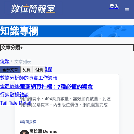
登入
知識專欄
文章分類
+
全部
首頁
文章列表
朱克強 KC 數位轉型專欄
全部文章
免費
付費
數據分析師的真實工作週報
電商數據指標
電商網頁指標：7種必懂的觀念
行銷數據雜談
網頁離開率、404網頁數量、無效網頁數量、到達
Tail Tale Retail
網頁商品購買率、內部版位價值、網頁瀏覽完成
率、網頁瀏覽偏移率
#
電商指標
樊松蒲 Dennis