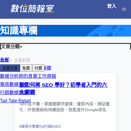
登入
知識專欄
文章分類
+
全部
首頁
文章列表
朱克強 KC 數位轉型專欄
全部文章
免費
付費
數據分析師的真實工作週報
電商數據指標
該如何將 SEO 學好？初學者入門的六
大關鍵
行銷數據雜談
Tail Tale Retail
SEO並不難，掌握關鍵字選擇、優質內容、網站優
化、外部連結和持續追踪，就能提升Google排名
#
搜尋引擎優化
#
行銷
#
SEO