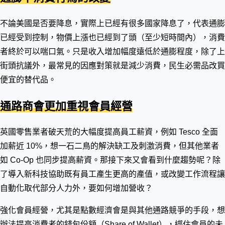
不論美國是否要降息，實際上已經有很多國家降息了，代表通膨
已經受到控制，物價上漲也已經到了頭（至少短時間內），消費
者終於可以喘口氣。只是收入增加幅度遠低於通膨程度，除了上
街頭抗議外，最常見的因應對策就是減少消費，民生必需品改買
便宜的替代品。
通路商會更加重視會員經營
英國零售業者破天荒的大幅度提高員工薪資，例如 Tesco 全面
加薪近 10%，想一石二鳥的解決缺工及刺激消費，但其他業者
如 Co-Op 也同步提高薪資。那接下來又會看到什麼趨勢呢？除
了導入新科技協助既有員工產生更高的產值，或改變工作流程讓
自動化取代部分人力外，要如何增加營收？
強化會員經營，尤其是點數經濟會是與其他通路競爭的手段，想
辦法提高消費者的錢包份額（Share of Wallet），綁住會員的未