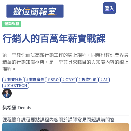
登入
暢銷課程
行銷人的百萬年薪實戰課
第一堂教你面試高薪行銷工作的線上課程，同時也教你業界最
精華的行銷知識框架，是一堂兼具求職目的與知識內容的線上
課程。
#
數據分析
#
數位廣告
#
SEO
#
CRM
#
數位行銷
#
AI
#
MARTECH
樊松蒲 Dennis
課程簡介
課程要點
課程內容
關於講師
常見問題
課前問答