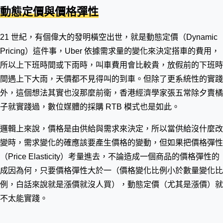
動態定價與價格彈性
21 世紀，有個偉大的發明橫空出世，就是動態定價（Dynamic
Pricing）這件事，Uber 依據需求量的變化來決定搭車的費用，
所以上下班時間或下雨時，叫車費用會比較貴，放假前的下班時
間遇上下大雨，天價都不見得叫的到車。但除了更系統性的實踐
外，這個想法其實也沒那麼前衛，香港經濟學家張五常除夕賣橘
子就實踐過，數位媒體的採購 RTB 模式也是如此。
邏輯上來說，價格是由供給與需求來決定，所以當供給沒什麼改
變時，需求變化的確應該要產生價格的變動，但如果把價格彈性
（Price Elasticity）考量進去，不論造成一個商品的價格彈性的
成因為何，只要價格彈性大於一（價格變化比例小於數量變化比
例，白話來說就是漲價就沒人買），動態定價（尤其是漲價）就
不太能實踐。