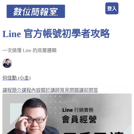
登入
Line 官方帳號初學者攻略
一次搞懂 Line 的底層邏輯
何佳勳 (小圭)
課程簡介
課程內容
關於講師
常見問題
課前問答