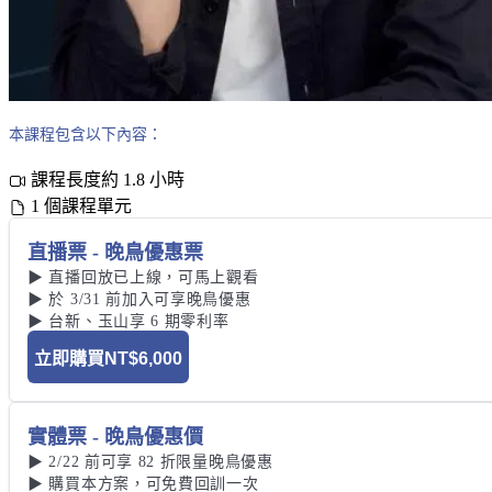
本課程包含以下內容：
課程長度約 1.8 小時
1 個課程單元
直播票 - 晚鳥優惠票
▶ 直播回放已上線，可馬上觀看

▶ 於 3/31 前加入可享晚鳥優惠

▶ 台新、玉山享 6 期零利率
立即購買
NT$6,000
實體票 - 晚鳥優惠價
▶ 2/22 前可享 82 折限量晚鳥優惠 

▶ 購買本方案，可免費回訓一次 
