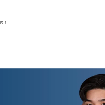
線上課程
Clau
到位！