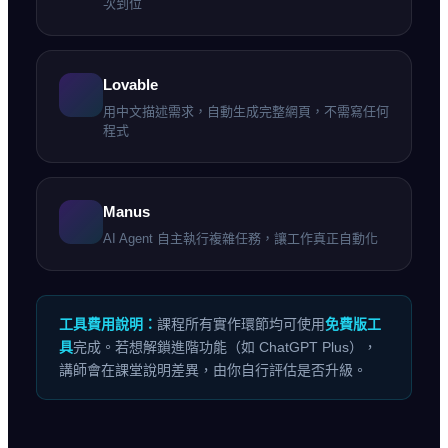
次到位
Lovable
用中文描述需求，自動生成完整網頁，不需寫任何
程式
Manus
AI Agent 自主執行複雜任務，讓工作真正自動化
工具費用說明：
課程所有實作環節均可使用
免費版工
具
完成。若想解鎖進階功能（如 ChatGPT Plus），
講師會在課堂說明差異，由你自行評估是否升級。