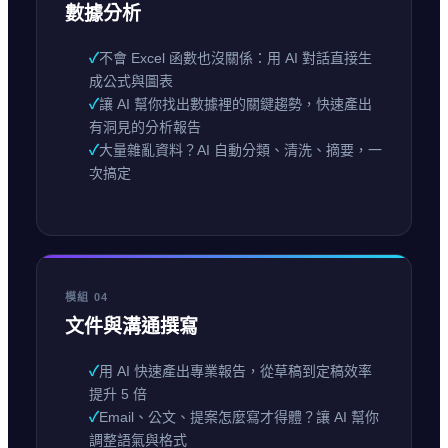
數據分析
✓
不會 Excel 函數也沒關係：用 AI 對話直接生
成公式與圖表
✓
讓 AI 幫你找出數據裡的關鍵趨勢，快速產出
有洞見的分析報告
✓
大量雜亂資料？AI 自動分類、清洗、摘要，一
次搞定
模組 04
文件與溝通撰寫
✓
用 AI 快速產出專業報告，從草稿到定稿效率
提升 5 倍
✓
Email、公文、提案怎麼寫才得體？讓 AI 幫你
調整語氣與格式