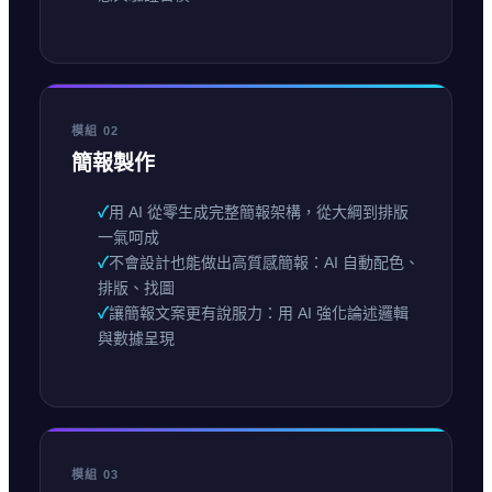
模組 02
簡報製作
✓
用 AI 從零生成完整簡報架構，從大綱到排版
一氣呵成
✓
不會設計也能做出高質感簡報：AI 自動配色、
排版、找圖
✓
讓簡報文案更有說服力：用 AI 強化論述邏輯
與數據呈現
模組 03