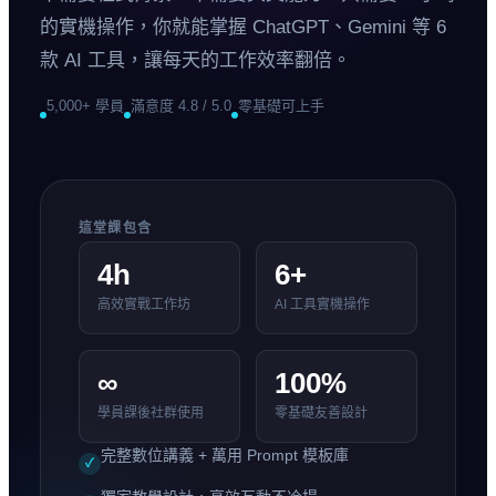
的實機操作，你就能掌握 ChatGPT、Gemini 等 6
款 AI 工具，讓每天的工作效率翻倍。
5,000+ 學員
滿意度 4.8 / 5.0
零基礎可上手
這堂課包含
4h
6+
高效實戰工作坊
AI 工具實機操作
∞
100%
學員課後社群使用
零基礎友善設計
完整數位講義 + 萬用 Prompt 模板庫
✓