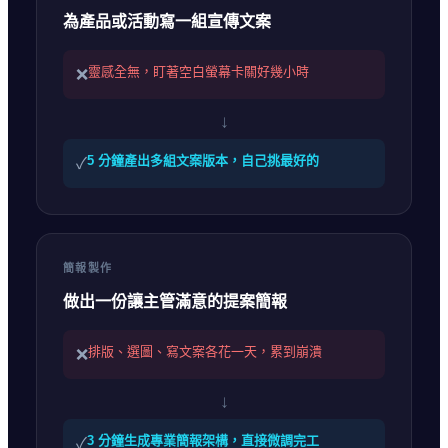
為產品或活動寫一組宣傳文案
靈感全無，盯著空白螢幕卡關好幾小時
❌
↓
5 分鐘產出多組文案版本，自己挑最好的
✓
簡報製作
做出一份讓主管滿意的提案簡報
排版、選圖、寫文案各花一天，累到崩潰
❌
↓
3 分鐘生成專業簡報架構，直接微調完工
✓