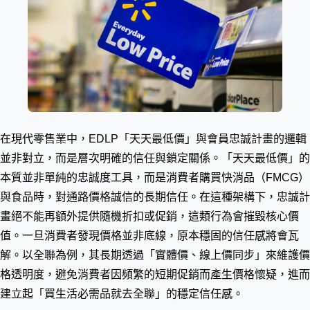
在現代零售業中，EDLP「天天最低價」與會員忠誠計畫的邏輯
並非對立，而是層次明確的信任與鎖定關係。「天天最低價」的
本質並非單純的忠誠度工具，而是消費者購買快消品（FMCG）
與食品時，對通路價格誠信的長期信任。在這種架構下，忠誠計
畫絕不能再額外提供隨機折扣或促銷，這類行為會摧毀核心價
值。一旦消費者發現價格並非底線，原本穩固的信任感將會瓦
解。以全聯為例，其長期透過「實體價、線上價同步」來維護價
格透明度，避免消費者因頻繁的短期促銷而產生價格懷疑，進而
建立起「買生活必需品就去全聯」的穩定信任感。