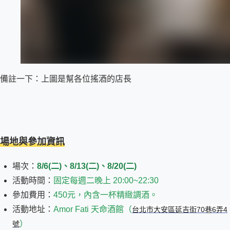
備註一下：上圖是幫各位搖酒的店長
場地與參加資訊
場次：
8/6(二)、8/13(二)、8/20(二)
活動時間：
固定每週二晚上 20:00~22:30
參加費用：
450元，內含一杯精緻調酒。
活動地址：
Amor Fati 天命酒館（
台北市大安區延吉街70巷6弄4
）
號